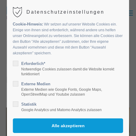
MENU
Datenschutzeinstellungen
Cookie-Hinweis:
Wir setzen auf unserer Website Cookies ein.
Einige von ihnen sind erforderlich, während andere uns helfen
unser Onlineangebot zu verbessern. Sie können alle Cookies über
den Button “Alle akzeptieren” zustimmen, oder Ihre eigene
08.05.2024 05:53
von Diakonie Altenpflege
Auswahl vornehmen und diese mit dem Button “Auswahl
akzeptieren” speichern.
(Kommentare: 0)
Erforderlich*
Notwendige Cookies zulassen damit die Website korrekt
funktioniert
Ein paar Impressionen unserer
Externe Medien
1. Mai Feier
Externe Medien wie Google Fonts, Google Maps,
OpenStreetMap und Youtube zulassen
Statistik
Google Analytics und Matomo Analytics zulassen