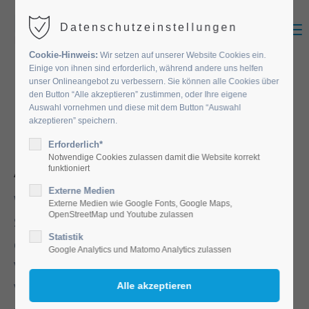
MENU
Datenschutzeinstellungen
Cookie-Hinweis:
Wir setzen auf unserer Website Cookies ein.
Einige von ihnen sind erforderlich, während andere uns helfen
unser Onlineangebot zu verbessern. Sie können alle Cookies über
1. DATENSCHUTZ AUF EINEN
den Button “Alle akzeptieren” zustimmen, oder Ihre eigene
Auswahl vornehmen und diese mit dem Button “Auswahl
BLICK NACH §§ 17 UND 25
akzeptieren” speichern.
DSG-EKD
Erforderlich*
Notwendige Cookies zulassen damit die Website korrekt
Allgemeines
funktioniert
Externe Medien
Wir, die Diakonie Landshut e.V., nehmen den
Externe Medien wie Google Fonts, Google Maps,
OpenStreetMap und Youtube zulassen
Schutz Ihrer personenbezogenen Daten und die
Statistik
diesem Schutz dienenden gesetzlichen
Google Analytics und Matomo Analytics zulassen
Verpflichtungen sehr ernst. Die gesetzlichen
Vorgaben verlangen umfassende Transparenz