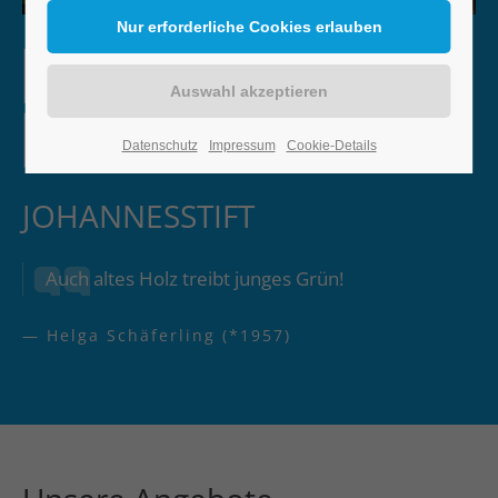
Datenschutz
Impressum
Cookie-Details
JOHANNESSTIFT
Auch altes Holz treibt junges Grün!
— Helga Schäferling (*1957)