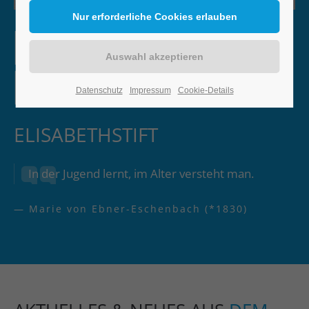
Datenschutz
Impressum
Cookie-Details
ELISABETHSTIFT
In der Jugend lernt, im Alter versteht man.
— Marie von Ebner-Eschenbach (*1830)