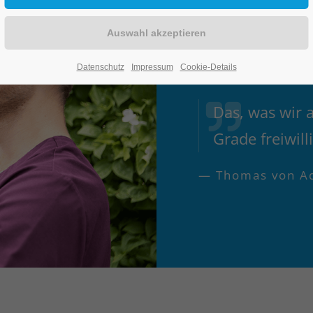
EHRENA
DIAKON
Datenschutz
Impressum
Cookie-Details
Das, was wir 
Grade freiwilli
— Thomas von A