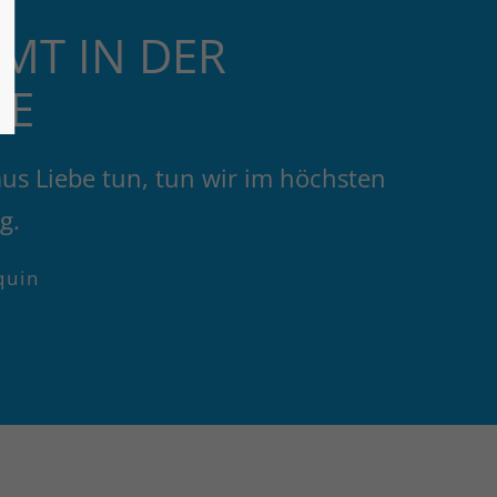
MT IN DER
IE
aus Liebe tun, tun wir im höchsten
g.
quin