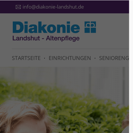
info@diakonie-landshut.de
STARTSEITE
EINRICHTUNGEN
SENIORENGR