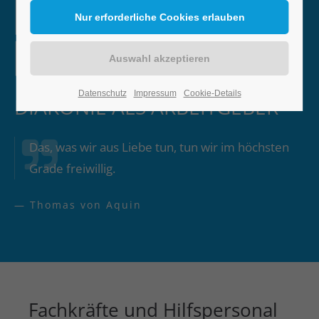
Datenschutz
Impressum
Cookie-Details
DIAKONIE ALS ARBEITGEBER
Das, was wir aus Liebe tun, tun wir im höchsten
Grade freiwillig.
— Thomas von Aquin
Fachkräfte und Hilfspersonal