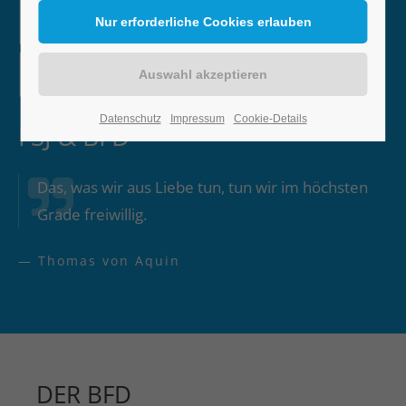
Datenschutz
Impressum
Cookie-Details
FSJ & BFD
Das, was wir aus Liebe tun, tun wir im höchsten
Grade freiwillig.
— Thomas von Aquin
DER BFD