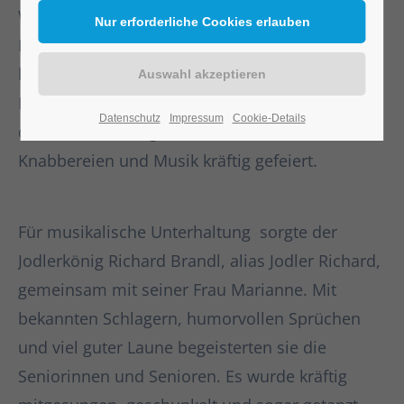
Wassereck, einige herzliche Worte an die
Bewohnerinnen und Bewohner und erhielt ein
kleines Willkommensgeschenk aus dem
Elisabethstift. Anschließend wurde gemeinsam
Datenschutz
Impressum
Cookie-Details
der Maibaum aufgestellt und bei Maibowle,
Knabbereien und Musik kräftig gefeiert.
Für musikalische Unterhaltung sorgte der
Jodlerkönig Richard Brandl, alias Jodler Richard,
gemeinsam mit seiner Frau Marianne. Mit
bekannten Schlagern, humorvollen Sprüchen
und viel guter Laune begeisterten sie die
Seniorinnen und Senioren. Es wurde kräftig