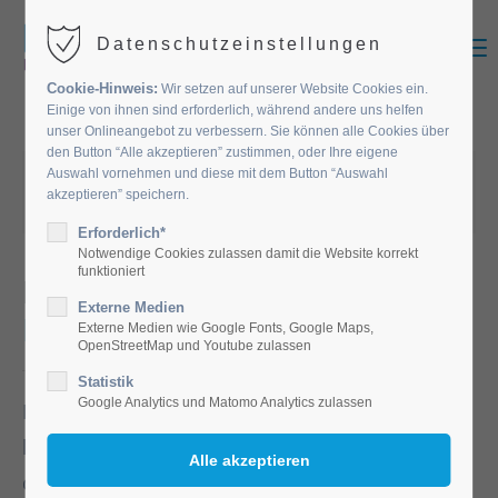
MENU
Datenschutzeinstellungen
Cookie-Hinweis:
Wir setzen auf unserer Website Cookies ein.
Einige von ihnen sind erforderlich, während andere uns helfen
unser Onlineangebot zu verbessern. Sie können alle Cookies über
den Button “Alle akzeptieren” zustimmen, oder Ihre eigene
21.05.2026 07:17
von Diakonie Altenpflege
Auswahl vornehmen und diese mit dem Button “Auswahl
akzeptieren” speichern.
(Kommentare: 0)
Erforderlich*
Notwendige Cookies zulassen damit die Website korrekt
funktioniert
Beste Stimmung bei
der
Externe Medien
Maifeier
Externe Medien wie Google Fonts, Google Maps,
OpenStreetMap und Youtube zulassen
Statistik
Google Analytics und Matomo Analytics zulassen
Bei der diesjährigen Maifeier im Elisabethstift
herrschte beste Stimmung. Zu Beginn richtete
der neue Bürgermeister von Adlkofen, Lars