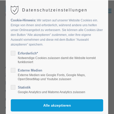
MENU
Datenschutzeinstellungen
Cookie-Hinweis:
Wir setzen auf unserer Website Cookies ein.
Einige von ihnen sind erforderlich, während andere uns helfen
unser Onlineangebot zu verbessern. Sie können alle Cookies über
den Button “Alle akzeptieren” zustimmen, oder Ihre eigene
22.01.2020 09:22
Auswahl vornehmen und diese mit dem Button “Auswahl
akzeptieren” speichern.
von Werbeagentur madmoses
(Kommentare: 0)
Erforderlich*
Notwendige Cookies zulassen damit die Website korrekt
funktioniert
An Silvester haben wir im Johannesstift
Externe Medien
zusammen mit unseren Bewohnerinnen und
Externe Medien wie Google Fonts, Google Maps,
OpenStreetMap und Youtube zulassen
Bewohnern anhand einer Fotocollage das
Statistik
vergangene Jahr Revue passieren lassen und
Google Analytics und Matomo Analytics zulassen
uns an all die vergnüglichen Veranstaltungen
erinnert. Wir wünschen allen Bewohnern,