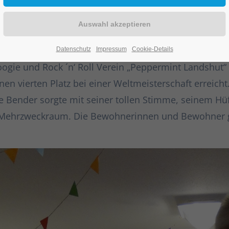
sfeier im Mehrzweckraum die Fetzen: Zunächst genos
chingskrapfen, bevor der erste Showact auf dem Progr
er boten eine mitreißende Tanzeinlage und zeigten B
Datenschutz
Impressum
Cookie-Details
ie und Rock ´n‘ Roll Verein „Peppermint Landshut“ i
nen vierten Platz bei einer Weltmeisterschaft erreich
 Mike Bender sorgte mit seiner tollen Stimme, seinem H
n Mehrzweckraum. Die Bewohnerinnen und Bewohner g