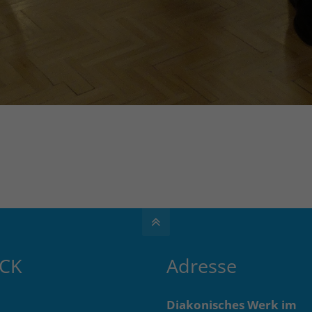
ICK
Adresse
Diakonisches Werk im