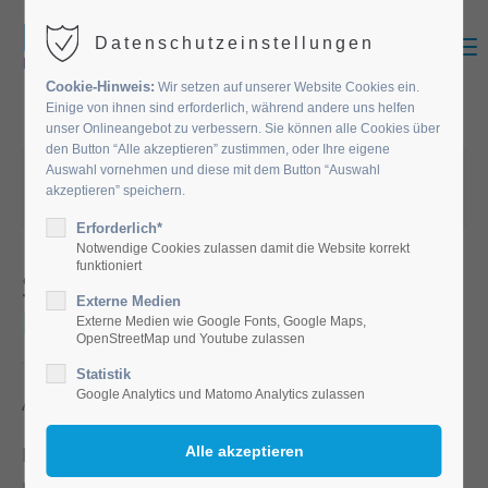
MENU
Datenschutzeinstellungen
Cookie-Hinweis:
Wir setzen auf unserer Website Cookies ein.
Einige von ihnen sind erforderlich, während andere uns helfen
unser Onlineangebot zu verbessern. Sie können alle Cookies über
den Button “Alle akzeptieren” zustimmen, oder Ihre eigene
04.12.2025 07:29
von Diakonie Altenpflege
Auswahl vornehmen und diese mit dem Button “Auswahl
akzeptieren” speichern.
(Kommentare: 0)
Erforderlich*
Notwendige Cookies zulassen damit die Website korrekt
funktioniert
Senioren besuchen
Externe Medien
Krippenausstellung.
Externe Medien wie Google Fonts, Google Maps,
OpenStreetMap und Youtube zulassen
Statistik
Google Analytics und Matomo Analytics zulassen
Adlkofen.
Die Senioren des Elisabethstifts besuchten die