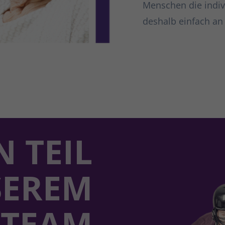
Menschen die indiv
deshalb einfach an 
N TEIL
SEREM
TEAM