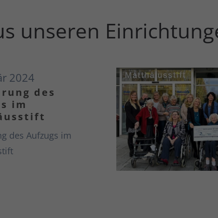
us unseren Einrichtun
är
2024
erung des
s im
usstift
g des Aufzugs im
tift