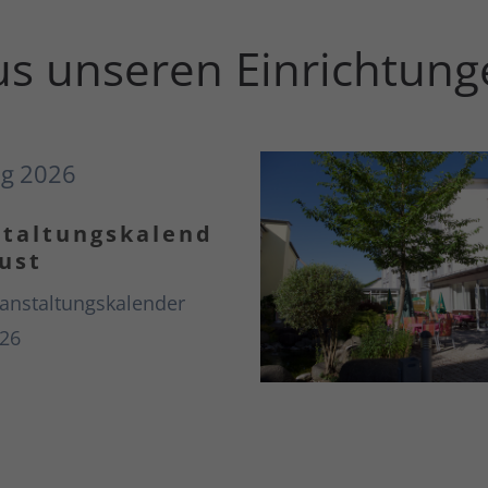
us unseren Einrichtun
ug
2026
taltungskalend
ust
anstaltungskalender
26