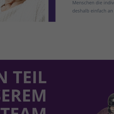
Menschen die indiv
deshalb einfach an 
N TEIL
SEREM
TEAM