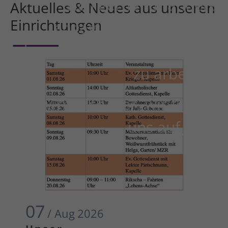
sich gerne für andere
Aktuelles & Neues aus unseren
Einrichtungen
engagieren und Freude
daran haben, mit Menschen
zu arbeiten.
Bewirb dich hier, wir freuen
uns auf dich.
07
/ Aug
2026