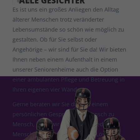
ALLE GESICHTER
Es ist uns ein großes Anliegen den Alltag
älterer Menschen trotz veränderter
Lebensumstände so schön wie möglich zu
gestalten. Ob für Sie selbst oder
Angehörige – wir sind für Sie da! Wir bieten
Ihnen neben einem Aufenthalt in einem
unserer Seniorenheime auch die Option
einer ambulanten Pflege und Betreuung in
Ihren eigenen vier Wänden.
Gerne beraten wir Sie dazu in einem
persönlichen Gespräch von Mensch zu
Mensch, denn wir möchten für jeden
Menschen die individuell beste Lösung