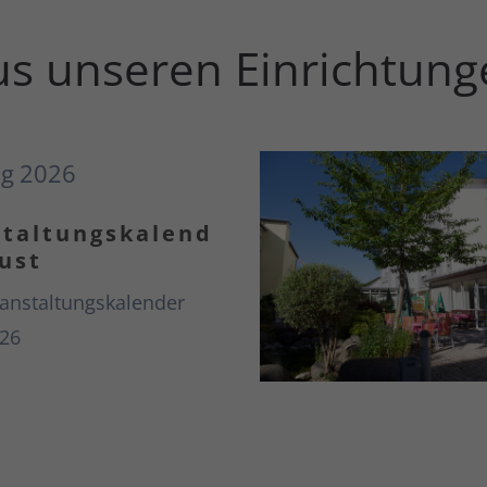
us unseren Einrichtun
ug
2026
taltungskalend
ust
anstaltungskalender
26