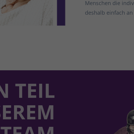
Menschen die indiv
deshalb einfach an 
N TEIL
SEREM
TEAM