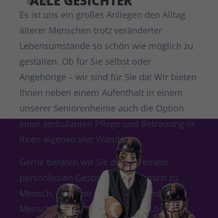
ALLE GESICHTER
Es ist uns ein großes Anliegen den Alltag
älterer Menschen trotz veränderter
Lebensumstände so schön wie möglich zu
gestalten. Ob für Sie selbst oder
Angehörige – wir sind für Sie da! Wir bieten
Ihnen neben einem Aufenthalt in einem
unserer Seniorenheime auch die Option
einer ambulanten Pflege und Betreuung in
Ihren eigenen vier Wänden.
Gerne beraten wir Sie dazu in einem
persönlichen Gespräch von Mensch zu
Mensch, denn wir möchten für jeden
Menschen die individuell beste Lösung