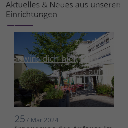
sich gerne für andere
Aktuelles & Neues aus unseren
Einrichtungen
engagieren und Freude
daran haben, mit Menschen
zu arbeiten.
Bewirb dich hier, wir freuen
uns auf dich.
25
/ Mär
2024