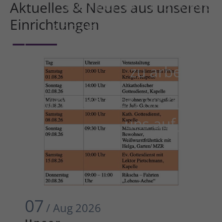
sich gerne für andere
Aktuelles & Neues aus unseren
Einrichtungen
engagieren und Freude
daran haben, mit Menschen
zu arbeiten.
Bewirb dich hier, wir freuen
uns auf dich.
07
/ Aug
2026