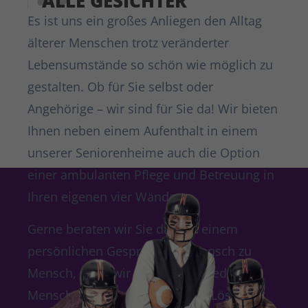
ALLE GESICHTER
Es ist uns ein großes Anliegen den Alltag
älterer Menschen trotz veränderter
Lebensumstände so schön wie möglich zu
gestalten. Ob für Sie selbst oder
Angehörige – wir sind für Sie da! Wir bieten
Ihnen neben einem Aufenthalt in einem
unserer Seniorenheime auch die Option
einer ambulanten Pflege und Betreuung in
Ihren eigenen vier Wänden.
Gerne beraten wir Sie dazu in einem
persönlichen Gespräch von Mensch zu
Mensch, denn wir möchten für jeden
Menschen die individuell beste Lösung